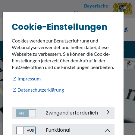
Bayerische
Staatsregierung
Cookie-Einstellungen
Umweltnavigator
sign_language
description
accessible_forward
Bayern
Cookies werden zur Benutzerführung und
Webanalyse verwendet und helfen dabei, diese
menu
search
Menü
Suche
Webseite zu verbessern. Sie können die Cookie-
Einstellungen jederzeit über den Aufruf in der
©
Fußzeile öffnen und die Einstellungen bearbeiten.
Impressum
Datenschutzerklärung
Zwingend erforderlich
Funktional
Themen
Informationssysteme und Daten