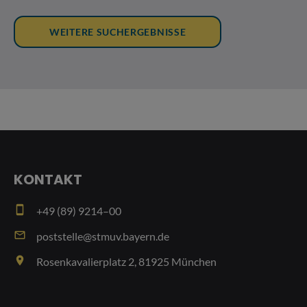
KONTAKT
smartphone
+49 (89) 9214–00
email
poststelle@stmuv.bayern.de
place
Rosenkavalierplatz 2, 81925 München