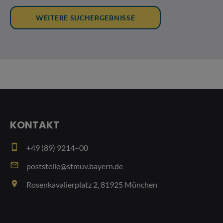
KONTAKT
smartphone
+49 (89) 9214–00
email
poststelle@stmuv.bayern.de
place
Rosenkavalierplatz 2, 81925 München