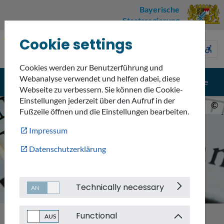
Bayerische
Staatsregierung
Cookie settings
Umweltnavigator
sign_language
description
accessible_forward
Bayern
Cookies werden zur Benutzerführung und
Webanalyse verwendet und helfen dabei, diese
menu
search
Menü
Suche
Webseite zu verbessern. Sie können die Cookie-
Einstellungen jederzeit über den Aufruf in der
©
Fußzeile öffnen und die Einstellungen bearbeiten.
Impressum
Datenschutzerklärung
Technically necessary
Functional
Themen
Informationssysteme und Daten