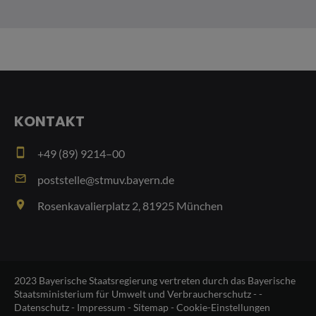
KONTAKT
smartphone
+49 (89) 9214–00
email
poststelle@stmuv.bayern.de
place
Rosenkavalierplatz 2, 81925 München
2023 Bayerische Staatsregierung vertreten durch das Bayerische
Staatsministerium für Umwelt und Verbraucherschutz - -
Datenschutz
-
Impressum
-
Sitemap
-
Cookie-Einstellungen