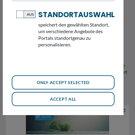
STANDORTAUSWAHL
speichert den gewählten Standort,
DÜRRE
um verschiedene Angebote des
Portals standortgenau zu
personalisieren.
Die Klimaprojektionen weisen für einige Regionen in
Bayern auf mehr Trockenheit und Niedrigwasser im
Sommer hin. Damit verstärken sich die Nutzungskonflikte
zwischen den verschiedenen Wassernutzern. Das erfordert
wiederum Strategien, sich anzupassen.
ONLY ACCEPT SELECTED
ACCEPT ALL
© 
©