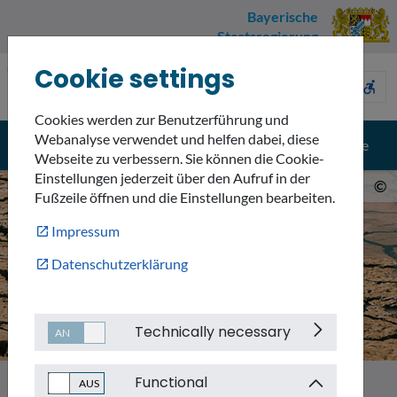
Bayerische
Staatsregierung
Cookie settings
Umweltnavigator
sign_language
description
accessible_forward
Bayern
Cookies werden zur Benutzerführung und
Webanalyse verwendet und helfen dabei, diese
menu
search
Menü
Suche
Webseite zu verbessern. Sie können die Cookie-
Einstellungen jederzeit über den Aufruf in der
©
Fußzeile öffnen und die Einstellungen bearbeiten.
Impressum
Datenschutzerklärung
Technically necessary
Functional
Themen
Klimawandel in Bayern
Dürre