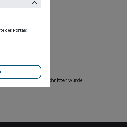
te des Portals
DEN
L
oder Leerzeichen abgeschnitten wurde.