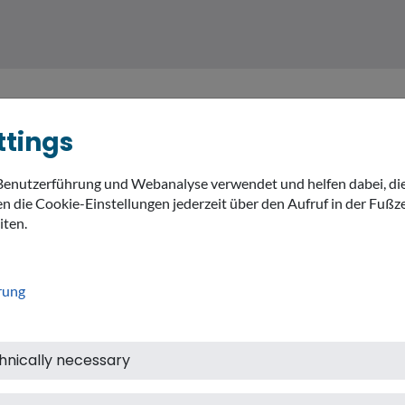
ttings
Benutzerführung und Webanalyse verwendet und helfen dabei, di
MEIN LANDKREIS
THEMEN
expand_
n die Cookie-Einstellungen jederzeit über den Aufruf in der Fußze
iten.
rung
hnically necessary