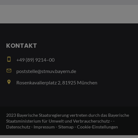
KONTAKT
smartphone
+49 (89) 9214–00
email
poststelle@stmuv.bayern.de
place
Rosenkavalierplatz 2, 81925 München
2023 Bayerische Staatsregierung vertreten durch das Bayerische
Staatsministerium für Umwelt und Verbraucherschutz - -
Datenschutz
-
Impressum
-
Sitemap
-
Cookie-Einstellungen