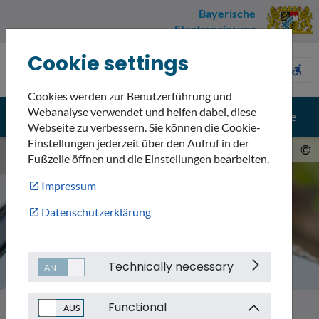
Bayerische
Staatsregierung
Cookie settings
Umweltnavigator
sign_language
description
accessible_forward
Bayern
Cookies werden zur Benutzerführung und
Webanalyse verwendet und helfen dabei, diese
menu
search
Menü
Suche
Webseite zu verbessern. Sie können die Cookie-
Einstellungen jederzeit über den Aufruf in der
©
Fußzeile öffnen und die Einstellungen bearbeiten.
Impressum
Datenschutzerklärung
Technically necessary
Functional
Themen
Klimawandel in Bayern