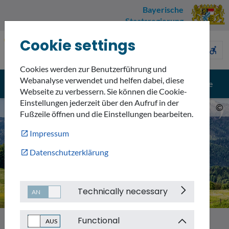
Bayerische
Staatsregierung
Cookie settings
Umweltnavigator
sign_language
description
accessible_forward
Bayern
Cookies werden zur Benutzerführung und
Webanalyse verwendet und helfen dabei, diese
menu
search
Menü
Suche
Webseite zu verbessern. Sie können die Cookie-
Einstellungen jederzeit über den Aufruf in der
©
Fußzeile öffnen und die Einstellungen bearbeiten.
Impressum
Datenschutzerklärung
Technically necessary
Functional
Themen