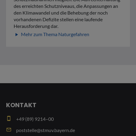
des erreichten Schutzniveaus, die Anpassungen an
den KIimawandel und die Behebung der noch
vorhandenen Defizite stellen eine laufende
Herausforderung dar.
Mehr zum Thema Naturgefahren
play_arrow
KONTAKT
smartphone
+49 (89) 9214–00
email
poststelle@stmuv.bayern.de