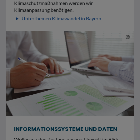
Klimaschutzmaßnahmen werden wir
Klimaanpassung benötigen.
Unterthemen Klimawandel in Bayern
play_arrow
© 
©
INFORMATIONSSYSTEME UND DATEN
Wollen wir den Zustand unserer Umwelt im Blick