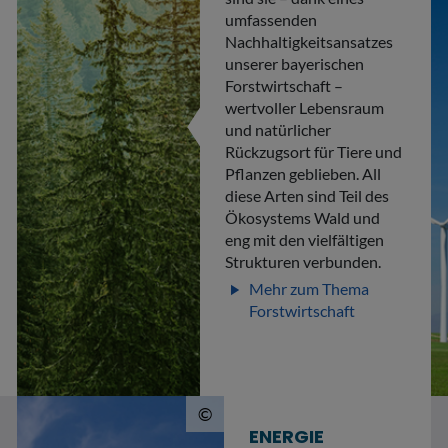
umfassenden
Nachhaltigkeitsansatzes
unserer bayerischen
Forstwirtschaft –
wertvoller Lebensraum
und natürlicher
Rückzugsort für Tiere und
Pflanzen geblieben. All
diese Arten sind Teil des
Ökosystems Wald und
eng mit den vielfältigen
Strukturen verbunden.
Mehr zum Thema
play_arrow
Forstwirtschaft
© qingwa de.123rf.com
©
ENERGIE