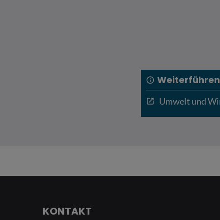
Weiterführen
info
Umwelt und Wir
open_in_new
KONTAKT