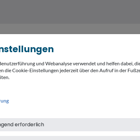
nstellungen
Benutzerführung und Webanalyse verwendet und helfen dabei, di
MEIN LANDKREIS
THEMEN
expand_
n die Cookie-Einstellungen jederzeit über den Aufruf in der Fußze
iten.
rung
ngend erforderlich