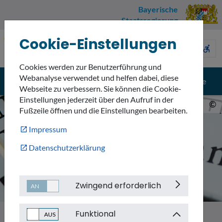
Bayerische
Staatsregierung
Cookie-Einstellungen
Umweltnavigator
sign_language
description
accessible_forward
Bayern
Cookies werden zur Benutzerführung und
Webanalyse verwendet und helfen dabei, diese
menu
search
Menü
Suche
Webseite zu verbessern. Sie können die Cookie-
Einstellungen jederzeit über den Aufruf in der
©
Fußzeile öffnen und die Einstellungen bearbeiten.
Impressum
Datenschutzerklärung
Zwingend erforderlich
Funktional
Themen
Informationssysteme und Daten