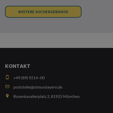
KONTAKT
smartphone
+49 (89) 9214–00
email
poststelle@stmuv.bayern.de
place
Rosenkavalierplatz 2, 81925 München