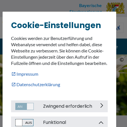
Bayerische
Staatsregierung
Cookie-Einstellungen
Umweltnavigator
sign_language
description
accessible_forward
Bayern
Cookies werden zur Benutzerführung und
Webanalyse verwendet und helfen dabei, diese
menu
search
Menü
Suche
Webseite zu verbessern. Sie können die Cookie-
Einstellungen jederzeit über den Aufruf in der
©
Fußzeile öffnen und die Einstellungen bearbeiten.
Impressum
Datenschutzerklärung
Zwingend erforderlich
Funktional
Themen
Naturschutz