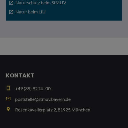
Naturschutz beim StMUV
open_in_new
Natur beim LfU
open_in_new
KONTAKT
smartphone
+49 (89) 9214–00
email
poststelle@stmuv.bayern.de
place
Rosenkavalierplatz 2, 81925 München