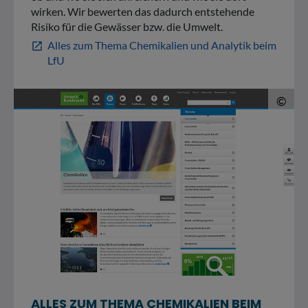
wirken. Wir bewerten das dadurch entstehende
Risiko für die Gewässer bzw. die Umwelt.
Alles zum Thema Chemikalien und Analytik beim
open_in_new
LfU
© 
©
ALLES ZUM THEMA CHEMIKALIEN BEIM