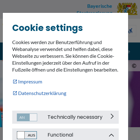
Bayerische
Staatsregierung
Cookie settings
Umweltnavigator
sign_language
description
accessible_forward
Bayern
Cookies werden zur Benutzerführung und
Webanalyse verwendet und helfen dabei, diese
menu
search
Menü
Suche
Webseite zu verbessern. Sie können die Cookie-
Einstellungen jederzeit über den Aufruf in der
©
Fußzeile öffnen und die Einstellungen bearbeiten.
Impressum
Datenschutzerklärung
Technically necessary
Functional
Themen
Emissionen
Chemikalien