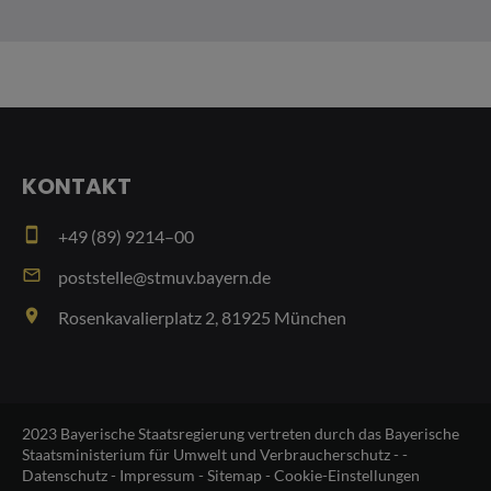
KONTAKT
smartphone
+49 (89) 9214–00
email
poststelle@stmuv.bayern.de
place
Rosenkavalierplatz 2, 81925 München
2023 Bayerische Staatsregierung vertreten durch das Bayerische
Staatsministerium für Umwelt und Verbraucherschutz - -
Datenschutz
-
Impressum
-
Sitemap
-
Cookie-Einstellungen