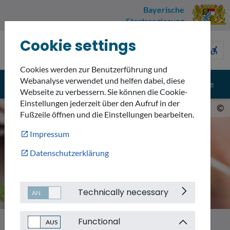
Bayerische
Staatsregierung
Cookie settings
Umweltnavigator
sign_language
description
accessible_forward
Bayern
Cookies werden zur Benutzerführung und
Webanalyse verwendet und helfen dabei, diese
menu
search
Menü
Suche
Webseite zu verbessern. Sie können die Cookie-
Einstellungen jederzeit über den Aufruf in der
©
Fußzeile öffnen und die Einstellungen bearbeiten.
Impressum
Datenschutzerklärung
Technically necessary
Functional
Themen
Emissionen
Gentechnik