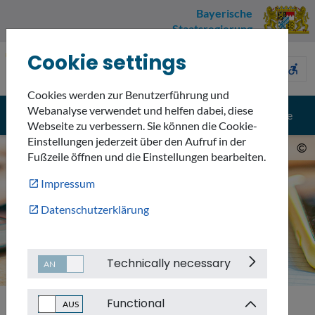
Bayerische
Staatsregierung
Cookie settings
Umweltnavigator
sign_language
description
accessible_forward
Bayern
Cookies werden zur Benutzerführung und
Webanalyse verwendet und helfen dabei, diese
menu
search
Menü
Suche
Webseite zu verbessern. Sie können die Cookie-
Einstellungen jederzeit über den Aufruf in der
©
Fußzeile öffnen und die Einstellungen bearbeiten.
Impressum
Datenschutzerklärung
Technically necessary
Functional
Barrierefreiheitserklaerung