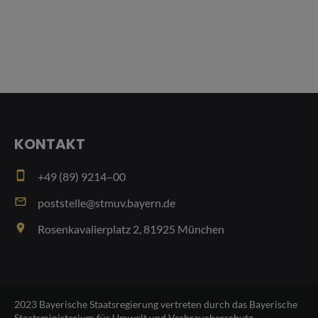
KONTAKT
smartphone
+49 (89) 9214–00
email
poststelle@stmuv.bayern.de
place
Rosenkavalierplatz 2, 81925 München
2023 Bayerische Staatsregierung vertreten durch das Bayerische
Staatsministerium für Umwelt und Verbraucherschutz - -