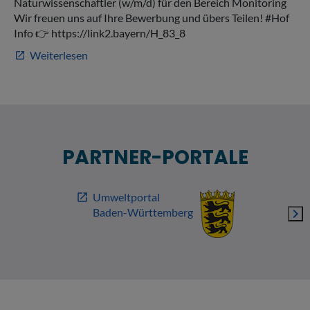
PARTNER-PORTALE
Umweltportal
open_in_new
Baden-Württemberg
navigate_next