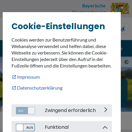
Bayerische
Staatsregierung
Cookie-Einstellungen
Umweltnavigator
sign_language
description
accessible_forward
Bayern
Cookies werden zur Benutzerführung und
Webanalyse verwendet und helfen dabei, diese
menu
search
Menü
Suche
Webseite zu verbessern. Sie können die Cookie-
Einstellungen jederzeit über den Aufruf in der
©
Fußzeile öffnen und die Einstellungen bearbeiten.
Impressum
UMWELTNAVIGATOR
Datenschutzerklärung
DAS PORTAL ZU BAYERNS
UMWELTINFORMATIONEN
Zwingend erforderlich
Funktional