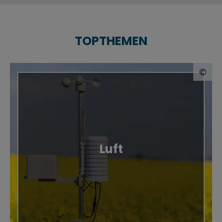
TOPTHEMEN
© 
©
Luft