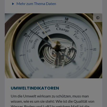
Mehr zum Thema Daten
play_arrow
© 
©
UMWELTINDIKATOREN
Um die Umwelt wirksam zu schützen, muss man
wissen, wie es um sie steht: Wie ist die Qualität von
Wasser, Boden und Luft? In welchem Maß ist die