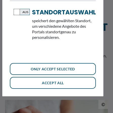
STANDORTAUSWAHL
speichert den gewählten Standort,
INFORMATIONSSYST
um verschiedene Angebote des
Portals standortgenau zu
EME UND DATEN
personalisieren.
Wollen wir den Zustand unserer Umwelt im Blick behalten,
müssen wir Informationen sammeln. Daten, Fakten und
Messwerte aus den verschiedenen Themenbereichen des
ONLY ACCEPT SELECTED
Umweltschutz ergeben einen Überblick über die
Umweltsituation in Bayern.
ACCEPT ALL
© 
©