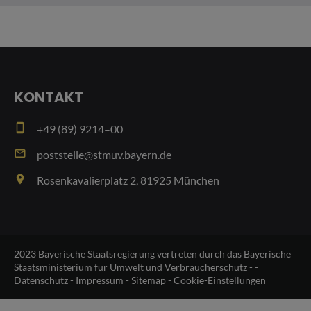
KONTAKT
smartphone
+49 (89) 9214–00
email
poststelle@stmuv.bayern.de
place
Rosenkavalierplatz 2, 81925 München
2023 Bayerische Staatsregierung vertreten durch das Bayerische
Staatsministerium für Umwelt und Verbraucherschutz - -
Datenschutz
-
Impressum
-
Sitemap
-
Cookie-Einstellungen