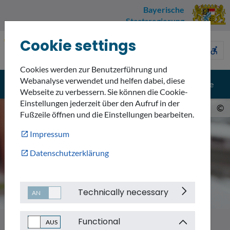
Bayerische
Staatsregierung
Cookie settings
Umweltnavigator
sign_language
description
accessible_forward
Bayern
Cookies werden zur Benutzerführung und
Webanalyse verwendet und helfen dabei, diese
menu
search
Menü
Suche
Webseite zu verbessern. Sie können die Cookie-
Einstellungen jederzeit über den Aufruf in der
©
Fußzeile öffnen und die Einstellungen bearbeiten.
Impressum
Datenschutzerklärung
Technically necessary
Functional
Themen
Informationssysteme und Daten