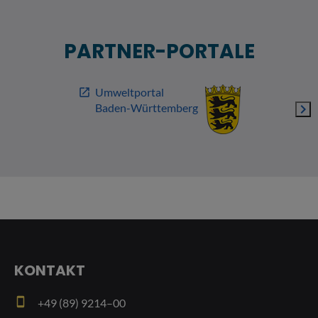
PARTNER-PORTALE
Umweltportal
open_in_new
Baden-Württemberg
navigate_next
KONTAKT
smartphone
+49 (89) 9214–00