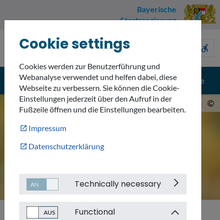
Bayerische
Staatsregierung
Cookie settings
Umweltnavigator
sign_language
description
accessible_forward
Bayern
Cookies werden zur Benutzerführung und
Webanalyse verwendet und helfen dabei, diese
menu
search
Menü
Suche
Webseite zu verbessern. Sie können die Cookie-
Einstellungen jederzeit über den Aufruf in der
©
Fußzeile öffnen und die Einstellungen bearbeiten.
Impressum
Datenschutzerklärung
Technically necessary
Functional
Service
Umweltnavigator Bayern