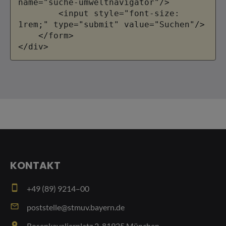
KONTAKT
smartphone
+49 (89) 9214–00
email
poststelle@stmuv.bayern.de
place
Rosenkavalierplatz 2, 81925 München