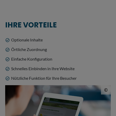
IHRE VORTEILE
Optionale Inhalte
check_circle
Örtliche Zuordnung
check_circle
Einfache Konfiguration
check_circle
Schnelles Einbinden in Ihre Website
check_circle
Nützliche Funktion für Ihre Besucher
check_circle
© 
©