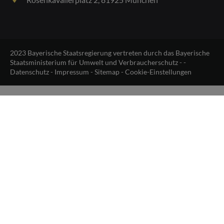
2023 Bayerische Staatsregierung vertreten durch das Bayerische
Staatsministerium für Umwelt und Verbraucherschutz - -
Datenschutz
-
Impressum
-
Sitemap
-
Cookie-Einstellungen