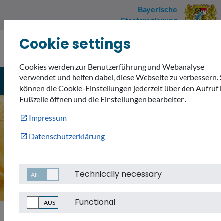
Bayerische
Staatsregierung
Cookie settings
Umweltnavigator
sign_language
description
accessible_forward
Bayern
Cookies werden zur Benutzerführung und Webanalyse
verwendet und helfen dabei, diese Webseite zu verbessern. 
menu
search
Menü
Suche
können die Cookie-Einstellungen jederzeit über den Aufruf 
Fußzeile öffnen und die Einstellungen bearbeiten.
©
Impressum
Datenschutzerklärung
Technically necessary
Functional
Service
Unsere Suche in Ihrem Portal