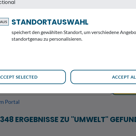
ctional
SUCHE
STANDORTAUSWAHL
speichert den gewählten Standort, um verschiedene Angebo
standortgenau zu personalisieren.
durchsucht für Sie die offiziellen Webseiten der staatli
tegorien aufbereitet zurück - zum schnellen, regional vero
elevanter Information.
ACCEPT SELECTED
ACCEPT AL
SU
em Portal