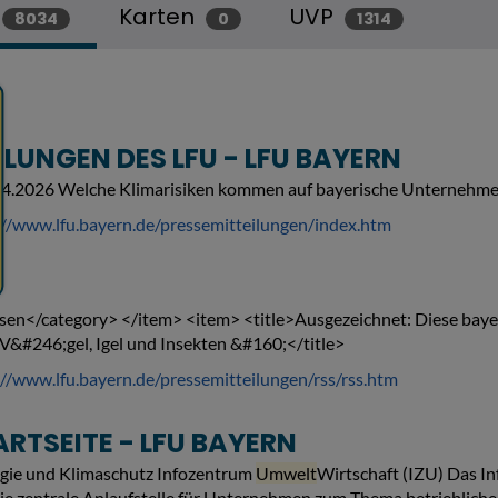
Karten
UVP
8034
0
1314