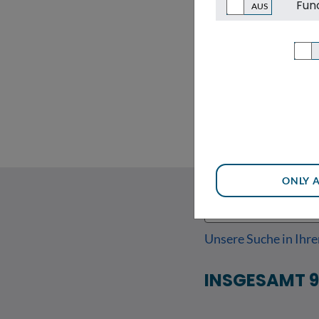
Fun
Der Umweltnavigator 
liefert diese nach Ka
zielgenauen Finden r
ONLY 
Unsere Suche in Ihr