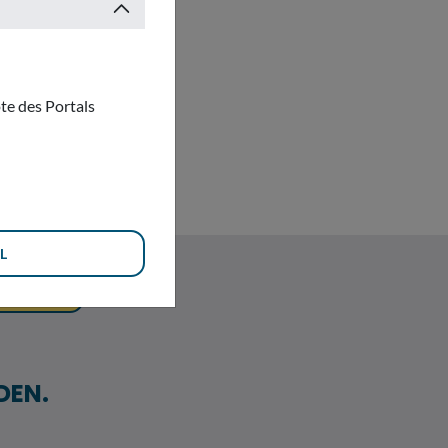
te des Portals
chen Behörden und
rteten und
L
CHEN