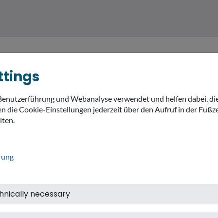
ttings
Benutzerführung und Webanalyse verwendet und helfen dabei, di
MEIN LANDKREIS
THEMEN
expand_
n die Cookie-Einstellungen jederzeit über den Aufruf in der Fußze
iten.
rung
hnically necessary