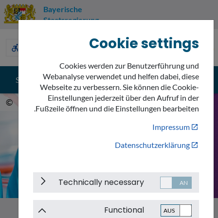
Bayerische
Staatsregierung
Cookie settings
Umweltnavigator
accessible_forward
description
sign_language
Bayern
Cookies werden zur Benutzerführung und
Webanalyse verwendet und helfen dabei, diese
search
menu
Suche
Menü
Webseite zu verbessern. Sie können die Cookie-
Einstellungen jederzeit über den Aufruf in der
.com
©
Fußzeile öffnen und die Einstellungen bearbeiten.
Impressum
Datenschutzerklärung
Technically necessary
Functional
Chemikalien
Emissionen
Themen