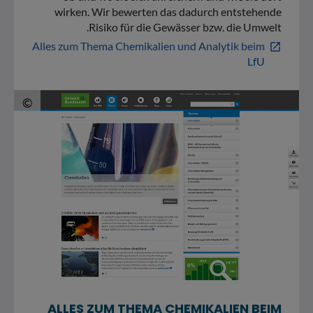
wirken. Wir bewerten das dadurch entstehende
Risiko für die Gewässer bzw. die Umwelt.
Alles zum Thema Chemikalien und Analytik beim
open_in_new
LfU
© Screenshot der Website https:&#047;&#047;www.umweltbundesamt.de&#047;themen&#047;chemikalien
©
ALLES ZUM THEMA CHEMIKALIEN BEIM