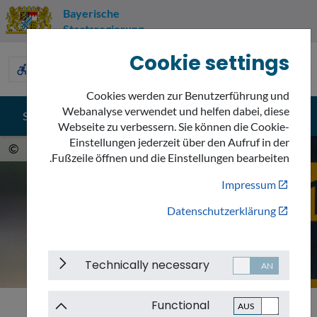
Bayerische
Staatsregierung
Cookie settings
Umweltnavigator
accessible_forward
description
sign_language
Bayern
Cookies werden zur Benutzerführung und
Webanalyse verwendet und helfen dabei, diese
search
menu
Suche
Menü
Webseite zu verbessern. Sie können die Cookie-
Einstellungen jederzeit über den Aufruf in der
rf.com
©
Fußzeile öffnen und die Einstellungen bearbeiten.
Impressum
Datenschutzerklärung
Technically necessary
Functional
Hochwasser
Klimawandel in Bayern
Themen