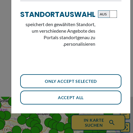
STANDORTAUSWAHL
speichert den gewählten Standort,
HOCHWASSER
um verschiedene Angebote des
Portals standortgenau zu
personalisieren.
Nach bisherigen Erkenntnissen werden extreme
Hochwasser in Zukunft häufiger und bringen höhere
Abflüsse mit sich. Der Hochwasserschutz muss auf diese
Entwicklung reagieren.
ONLY ACCEPT SELECTED
ACCEPT ALL