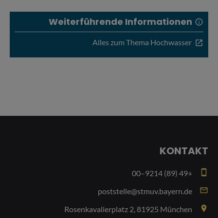
Weiterführende Informationen
info
Alles zum Thema Hochwasser
open_in_new
KONTAKT
smartphone
+49 (89) 9214–00
email
poststelle@stmuv.bayern.de
place
Rosenkavalierplatz 2, 81925 München