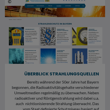
© Screenshot der Website https:&#047;&#047;www.stmuv.bayern.de&#047;themen&#047;strahlenschutz&#047;index.htm
©
ÜBERBLICK STRAHLUNGSQUELLEN
Bereits während der 50er Jahre hat Bayern
begonnen, die Radioaktivitätsgehalte verschiedener
Umweltmedien regelmäßig zu überwachen. Neben
radioaktiver und Röntgenstrahlung wird dabei u.a.
auch nichtionisierende Strahlung überwacht. Das
vom Staat definierte Schutzniveau basiert auf