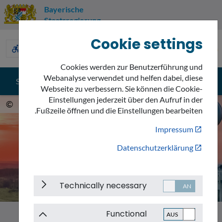
Bayerische
Staatsregierung
Cookie settings
Umweltnavigator
accessible_forward
description
sign_language
Bayern
Cookies werden zur Benutzerführung und
Webanalyse verwendet und helfen dabei, diese
search
menu
Suche
Menü
Webseite zu verbessern. Sie können die Cookie-
Einstellungen jederzeit über den Aufruf in der
f.com
©
Fußzeile öffnen und die Einstellungen bearbeiten.
Impressum
Datenschutzerklärung
Technically necessary
Functional
Strahlung
Emissionen
Themen