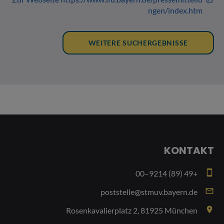
KONTAKT
smartphone
+49 (89) 9214–00
email
poststelle@stmuv.bayern.de
place
Rosenkavalierplatz 2, 81925 München