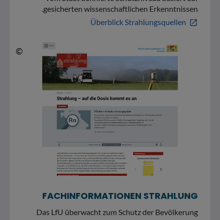
gesicherten wissenschaftlichen Erkenntnissen.
Überblick Strahlungsquellen
open_in_new
© Screenshot der Website https:&#047;&#047;www.lfu.bayern.de&#047;strahlung&#047;index.htm
©
FACHINFORMATIONEN STRAHLUNG
Das LfU überwacht zum Schutz der Bevölkerung