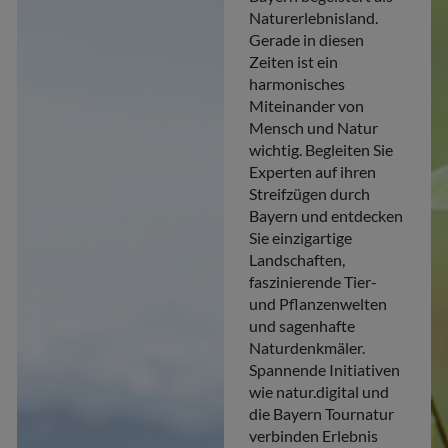
Naturerlebnisland.
Gerade in diesen
Zeiten ist ein
harmonisches
Miteinander von
Mensch und Natur
wichtig. Begleiten Sie
Experten auf ihren
Streifzügen durch
Bayern und entdecken
Sie einzigartige
Landschaften,
faszinierende Tier-
und Pflanzenwelten
und sagenhafte
Naturdenkmäler.
Spannende Initiativen
wie natur.digital und
die Bayern Tournatur
verbinden Erlebnis