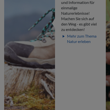
und Information für
einmalige
Naturerlebnisse!
Machen Sie sich auf
den Weg - es gibt viel
zu entdecken!
Mehr zum Thema
play_arrow
Natur erleben