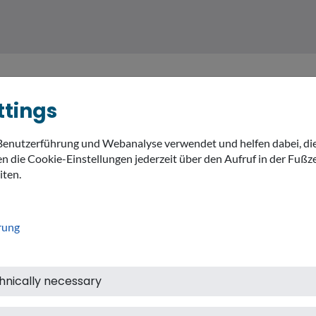
ttings
Benutzerführung und Webanalyse verwendet und helfen dabei, di
MEIN LANDKREIS
THEMEN
expand_
n die Cookie-Einstellungen jederzeit über den Aufruf in der Fußze
iten.
rung
hnically necessary