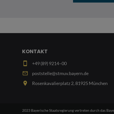
KONTAKT
smartphone
+49 (89) 9214–00
email
poststelle@stmuv.bayern.de
place
Rosenkavalierplatz 2, 81925 München
2023 Bayerische Staatsregierung vertreten durch das Bay