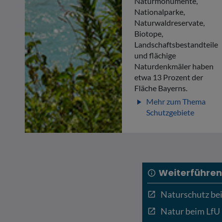
Naturmonumente,
Nationalparke,
Naturwaldreservate,
Biotope,
Landschaftsbestandteile
und flächige
Naturdenkmäler haben
etwa 13 Prozent der
Fläche Bayerns.
Mehr zum Thema
play_arrow
Schutzgebiete
Weiterführen
info
Naturschutz b
open_in_new
Natur beim LfU
open_in_new