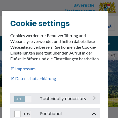
Bayerische
Staatsregierung
Cookie settings
Umweltnavigator
sign_language
description
accessible_forward
Bayern
Cookies werden zur Benutzerführung und
Webanalyse verwendet und helfen dabei, diese
menu
search
Menü
Suche
Webseite zu verbessern. Sie können die Cookie-
Einstellungen jederzeit über den Aufruf in der
©
Fußzeile öffnen und die Einstellungen bearbeiten.
Impressum
Datenschutzerklärung
Technically necessary
Functional
Themen