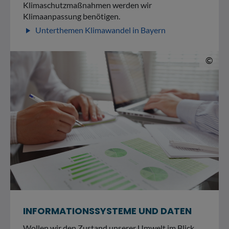
Klimaschutzmaßnahmen werden wir
Klimaanpassung benötigen.
Unterthemen Klimawandel in Bayern
play_arrow
© 
©
INFORMATIONSSYSTEME UND DATEN
Wollen wir den Zustand unserer Umwelt im Blick