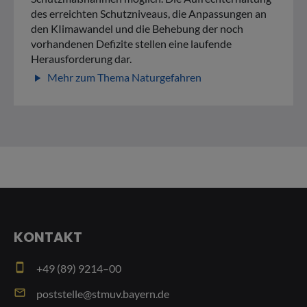
des erreichten Schutzniveaus, die Anpassungen an
den KIimawandel und die Behebung der noch
vorhandenen Defizite stellen eine laufende
Herausforderung dar.
Mehr zum Thema Naturgefahren
play_arrow
KONTAKT
smartphone
+49 (89) 9214–00
email
poststelle@stmuv.bayern.de