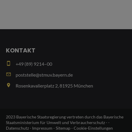
KONTAKT
smartphone
+49 (89) 9214–00
email
poststelle@stmuv.bayern.de
place
Rosenkavalierplatz 2, 81925 München
2023 Bayerische Staatsregierung vertreten durch das Bayerische
Staatsministerium für Umwelt und Verbraucherschutz - -
Datenschutz
-
Impressum
-
Sitemap
-
Cookie-Einstellungen