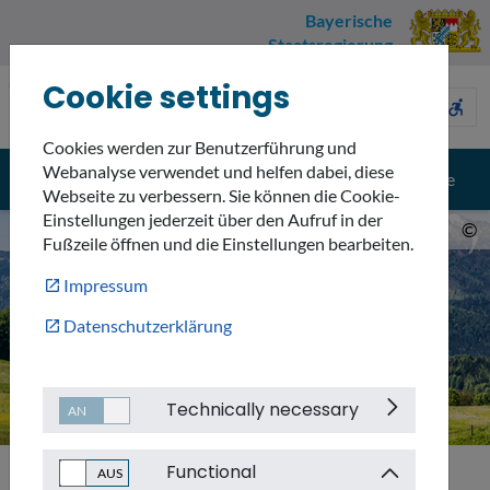
Bayerische
Staatsregierung
Cookie settings
Umweltnavigator
sign_language
description
accessible_forward
Bayern
Cookies werden zur Benutzerführung und
Webanalyse verwendet und helfen dabei, diese
menu
search
Menü
Suche
Webseite zu verbessern. Sie können die Cookie-
Einstellungen jederzeit über den Aufruf in der
©
Fußzeile öffnen und die Einstellungen bearbeiten.
Impressum
Datenschutzerklärung
Technically necessary
Functional
Anmelden