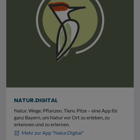
NATUR.DIGITAL
Natur. Wege. Pflanzen. Tiere. Pilze – eine App für
ganz Bayern, um Natur vor Ort zu erleben, zu
erkennen und zu erlernen.
Mehr zur App "Natur.Digital"
open_in_new