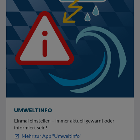
UMWELTINFO
Einmal einstellen – immer aktuell gewarnt oder
informiert sein!
Mehr zur App "Umweltinfo"
open_in_new