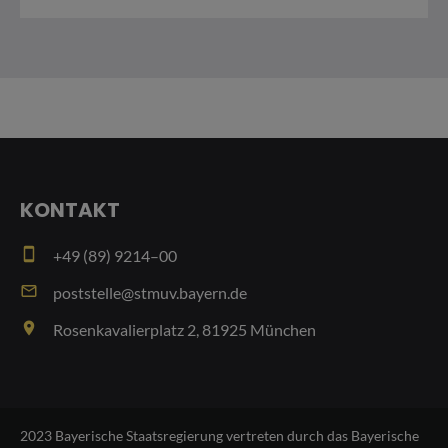
KONTAKT
smartphone
+49 (89) 9214–00
email
poststelle@stmuv.bayern.de
place
Rosenkavalierplatz 2, 81925 München
2023 Bayerische Staatsregierung vertreten durch das Bayerische