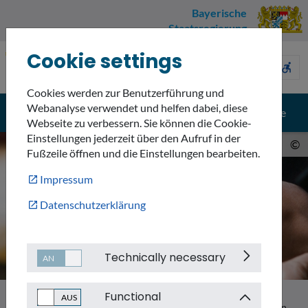
Bayerische
Staatsregierung
Cookie settings
Umweltnavigator
sign_language
description
accessible_forward
Bayern
Cookies werden zur Benutzerführung und
Webanalyse verwendet und helfen dabei, diese
menu
search
Menü
Suche
Webseite zu verbessern. Sie können die Cookie-
Einstellungen jederzeit über den Aufruf in der
©
Fußzeile öffnen und die Einstellungen bearbeiten.
Impressum
Datenschutzerklärung
Technically necessary
Functional
Themen
Nachhaltigkeit
Nachhaltiges Bauen und Wohnen