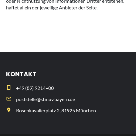
oder Nichtnutzung von Informationen Dritter entstehen,
haftet allein der jeweilige Anbieter der Seite.
KONTAKT
smartphone
+49 (89) 9214–00
email
poststelle@stmuv.bayern.de
place
Rosenkavalierplatz 2, 81925 München