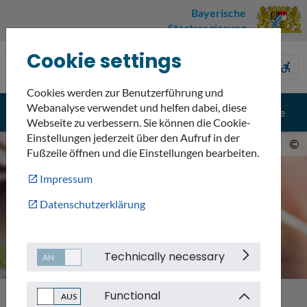
Bayerische
Staatsregierung
Cookie settings
Umweltnavigator
sign_language
description
accessible_forward
Bayern
Cookies werden zur Benutzerführung und
Webanalyse verwendet und helfen dabei, diese
menu
search
Menü
Suche
Webseite zu verbessern. Sie können die Cookie-
Einstellungen jederzeit über den Aufruf in der
©
Fußzeile öffnen und die Einstellungen bearbeiten.
Impressum
Datenschutzerklärung
Technically necessary
Functional
Themen
Emissionen
Gentechnik