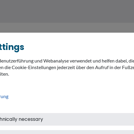
ttings
Benutzerführung und Webanalyse verwendet und helfen dabei, di
MEIN LANDKREIS
THEMEN
expand_
n die Cookie-Einstellungen jederzeit über den Aufruf in der Fußze
iten.
rung
hnically necessary