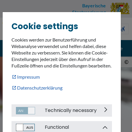
Bayerische
Staatsregierung
Cookie settings
Umweltnavigator
sign_language
description
accessible_forward
Bayern
Cookies werden zur Benutzerführung und
Webanalyse verwendet und helfen dabei, diese
menu
search
Menü
Suche
Webseite zu verbessern. Sie können die Cookie-
Einstellungen jederzeit über den Aufruf in der
©
Fußzeile öffnen und die Einstellungen bearbeiten.
Impressum
Datenschutzerklärung
Technically necessary
Functional
Themen
Informationssysteme und Daten