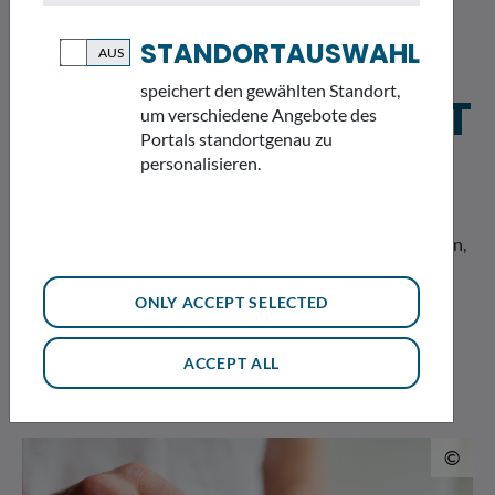
STANDORTAUSWAHL
speichert den gewählten Standort,
INFORMATIONSSYST
um verschiedene Angebote des
Portals standortgenau zu
EME UND DATEN
personalisieren.
Wollen wir den Zustand unserer Umwelt im Blick behalten,
müssen wir Informationen sammeln. Daten, Fakten und
Messwerte aus den verschiedenen Themenbereichen des
ONLY ACCEPT SELECTED
Umweltschutz ergeben einen Überblick über die
Umweltsituation in Bayern.
ACCEPT ALL
© 
©