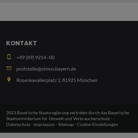
KONTAKT
smartphone
+49 (89) 9214–00
email
poststelle@stmuv.bayern.de
place
Rosenkavalierplatz 2, 81925 München
2023 Bayerische Staatsregierung vertreten durch das Bayerische
Staatsministerium für Umwelt und Verbraucherschutz - -
Datenschutz
-
Impressum
-
Sitemap
-
Cookie-Einstellungen