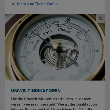
Mehr zum Thema Daten
play_arrow
© 
©
UMWELTINDIKATOREN
Um die Umwelt wirksam zu schützen, muss man
wissen, wie es um sie steht: Wie ist die Qualität von
Wasser, Boden und Luft? In welchem Maß ist die