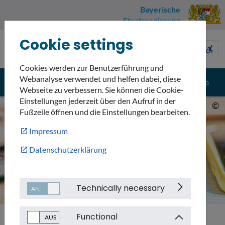
Bayerische
Staatsregierung
Cookie settings
Umweltnavigator
sign_language
description
accessible_forward
Bayern
Cookies werden zur Benutzerführung und
Webanalyse verwendet und helfen dabei, diese
menu
search
Menü
Suche
Webseite zu verbessern. Sie können die Cookie-
Einstellungen jederzeit über den Aufruf in der
©
Fußzeile öffnen und die Einstellungen bearbeiten.
Impressum
Datenschutzerklärung
Technically necessary
Functional
Sitemap