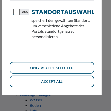
STANDORTAUSWAHL
speichert den gewählten Standort,
SITEMAP
um verschiedene Angebote des
Portals standortgenau zu
personalisieren.
Die Sitemap bietet eine tabellarische Übersicht über alle
Themen des Internettauftritts.
ONLY ACCEPT SELECTED
Startseite
Karte
ACCEPT ALL
Mein Landkreis
Themen
Lebensgrundlagen
Wasser
Boden
Luft