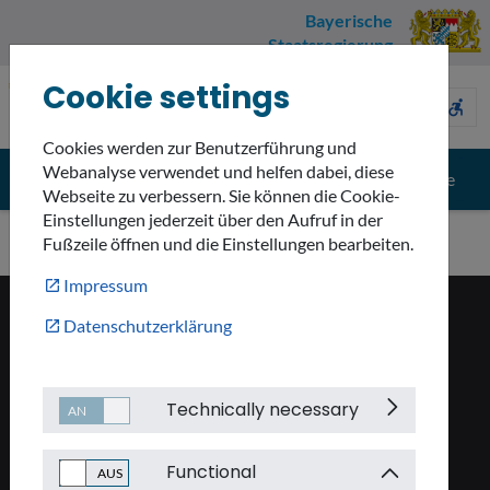
Bayerische
Staatsregierung
Cookie settings
Umweltnavigator
sign_language
description
accessible_forward
Bayern
Cookies werden zur Benutzerführung und
Webanalyse verwendet und helfen dabei, diese
menu
search
Menü
Suche
Webseite zu verbessern. Sie können die Cookie-
Einstellungen jederzeit über den Aufruf in der
Fußzeile öffnen und die Einstellungen bearbeiten.
Impressum
Datenschutzerklärung
KONTAKT
smartphone
+49 (89) 9214–00
Technically necessary
email
poststelle@stmuv.bayern.de
Functional
place
Rosenkavalierplatz 2, 81925 München