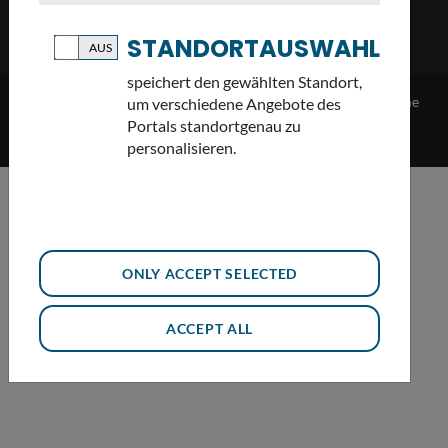
STANDORTAUSWAHL
speichert den gewählten Standort,
2023 Bayerische Staatsregierung vertreten durch das Bayerische
um verschiedene Angebote des
Staatsministerium für Umwelt und Verbraucherschutz - -
Portals standortgenau zu
Datenschutz
-
Impressum
-
Sitemap
-
Cookie-Einstellungen
personalisieren.
ONLY ACCEPT SELECTED
ACCEPT ALL