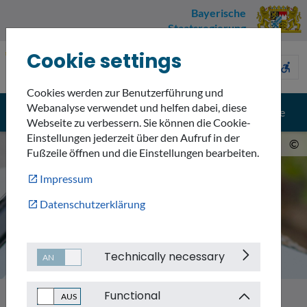
Bayerische
Staatsregierung
Cookie settings
Umweltnavigator
sign_language
description
accessible_forward
Bayern
Cookies werden zur Benutzerführung und
Webanalyse verwendet und helfen dabei, diese
menu
search
Menü
Suche
Webseite zu verbessern. Sie können die Cookie-
Einstellungen jederzeit über den Aufruf in der
©
Fußzeile öffnen und die Einstellungen bearbeiten.
Impressum
Datenschutzerklärung
Technically necessary
Functional
Themen
Klimawandel in Bayern