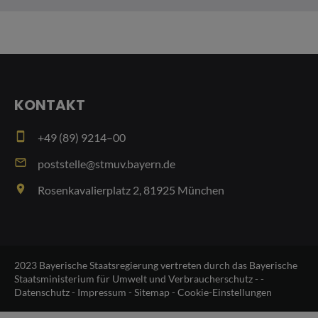
KONTAKT
smartphone
+49 (89) 9214–00
email
poststelle@stmuv.bayern.de
place
Rosenkavalierplatz 2, 81925 München
2023 Bayerische Staatsregierung vertreten durch das Bayerische
Staatsministerium für Umwelt und Verbraucherschutz - -
Datenschutz
-
Impressum
-
Sitemap
-
Cookie-Einstellungen