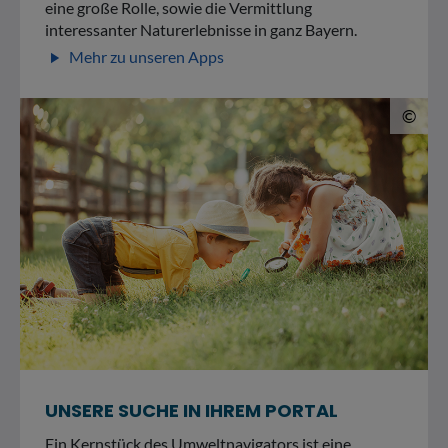
eine große Rolle, sowie die Vermittlung
interessanter Naturerlebnisse in ganz Bayern.
Mehr zu unseren Apps
play_arrow
© 
©
UNSERE SUCHE IN IHREM PORTAL
Ein Kernstück des Umweltnavigators ist eine