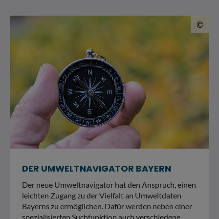
© 
©
DER UMWELTNAVIGATOR BAYERN
Der neue Umweltnavigator hat den Anspruch, einen
leichten Zugang zu der Vielfalt an Umweltdaten
Bayerns zu ermöglichen. Dafür werden neben einer
spezialisierten Suchfunktion auch verschiedene