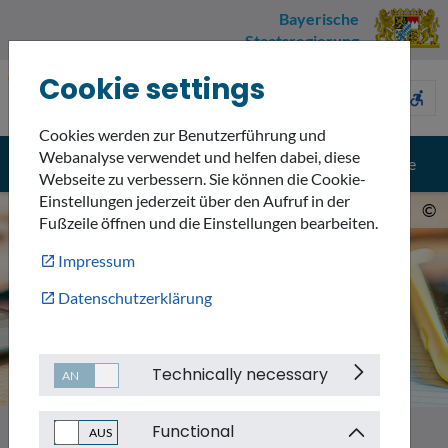
Bayerische
Staatsregierung
Cookie settings
Umweltnavigator
sign_language
description
accessible_forward
Bayern
Cookies werden zur Benutzerführung und
Webanalyse verwendet und helfen dabei, diese
menu
search
Menü
Suche
Webseite zu verbessern. Sie können die Cookie-
Einstellungen jederzeit über den Aufruf in der
©
Fußzeile öffnen und die Einstellungen bearbeiten.
Impressum
Datenschutzerklärung
Technically necessary
Functional
Service