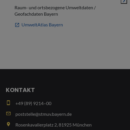
navigate_next
Raum- und ortsbezogene Umweltdaten /
Kar
Geofachdaten Bayern
Ene
UmweltAtlas Bayern
open_in_new
open_in_new
KONTAKT
smartphone
+49 (89) 9214–00
email
poststelle@stmuv.bayern.de
place
Rosenkavalierplatz 2, 81925 München