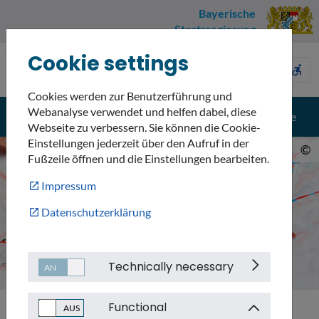
Bayerische
Staatsregierung
Cookie settings
Umweltnavigator
sign_language
description
accessible_forward
Bayern
Cookies werden zur Benutzerführung und
Webanalyse verwendet und helfen dabei, diese
menu
search
Menü
Suche
Webseite zu verbessern. Sie können die Cookie-
Einstellungen jederzeit über den Aufruf in der
©
Fußzeile öffnen und die Einstellungen bearbeiten.
Impressum
Datenschutzerklärung
Technically necessary
Functional
Startseite
Karte