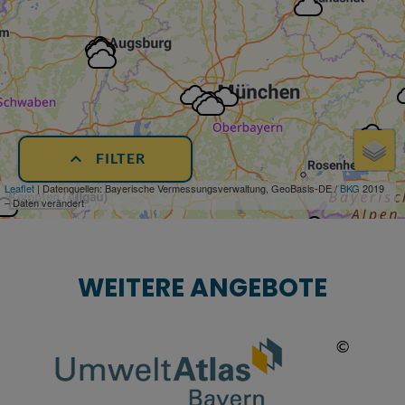
expand_more
FILTER
WEITERE ANGEBOTE
© Baye
©