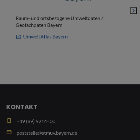
navigate_next
Raum- und ortsbezogene Umweltdaten /
Kar
Geofachdaten Bayern
Ene
UmweltAtlas Bayern
open_in_new
open_in_new
KONTAKT
smartphone
+49 (89) 9214–00
email
poststelle@stmuv.bayern.de