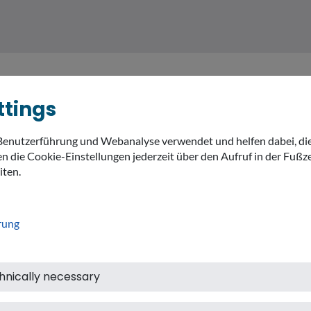
ttings
Benutzerführung und Webanalyse verwendet und helfen dabei, di
MEIN LANDKREIS
THEMEN
expand_
n die Cookie-Einstellungen jederzeit über den Aufruf in der Fußze
iten.
rung
hnically necessary