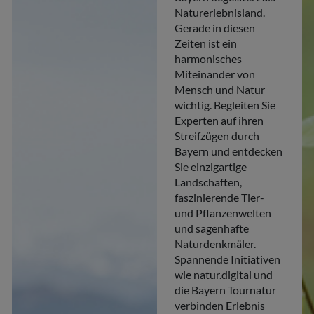
Naturerlebnisland.
Gerade in diesen
Zeiten ist ein
harmonisches
Miteinander von
Mensch und Natur
wichtig. Begleiten Sie
Experten auf ihren
Streifzügen durch
Bayern und entdecken
Sie einzigartige
Landschaften,
faszinierende Tier-
und Pflanzenwelten
und sagenhafte
Naturdenkmäler.
Spannende Initiativen
wie natur.digital und
die Bayern Tournatur
verbinden Erlebnis