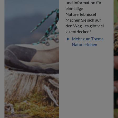
und Information für
einmalige
Naturerlebnisse!
Machen Sie sich auf
den Weg - es gibt viel
zu entdecken!
Mehr zum Thema
play_arrow
Natur erleben