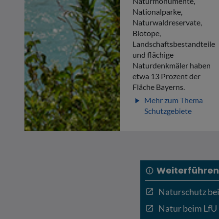
Naturmonumente,
Nationalparke,
Naturwaldreservate,
Biotope,
Landschaftsbestandteile
und flächige
Naturdenkmäler haben
etwa 13 Prozent der
Fläche Bayerns.
Mehr zum Thema
play_arrow
Schutzgebiete
Weiterführen
info
Naturschutz b
open_in_new
Natur beim LfU
open_in_new