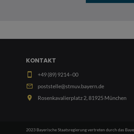
KONTAKT
smartphone
+49 (89) 9214–00
email
poststelle@stmuv.bayern.de
place
Rosenkavalierplatz 2, 81925 München
2023 Bayerische Staatsregierung vertreten durch das Bay