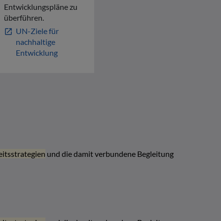
Entwicklungspläne zu
überführen.
UN-Ziele für
open_in_new
nachhaltige
Entwicklung