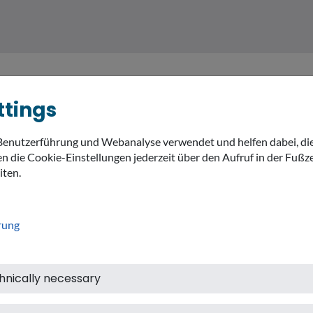
ttings
Benutzerführung und Webanalyse verwendet und helfen dabei, di
MEIN LANDKREIS
THEMEN
expand_
n die Cookie-Einstellungen jederzeit über den Aufruf in der Fußze
iten.
rung
hnically necessary