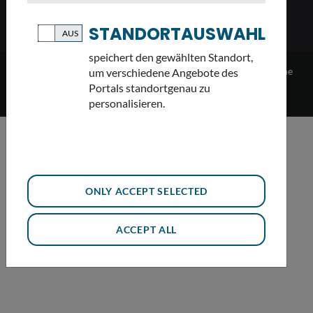
STANDORTAUSWAHL
speichert den gewählten Standort,
2023 Bayerische Staatsregierung vertreten durch das Bayerische
um verschiedene Angebote des
Staatsministerium für Umwelt und Verbraucherschutz - -
Portals standortgenau zu
Datenschutz
-
Impressum
-
Sitemap
-
Cookie-Einstellungen
personalisieren.
ONLY ACCEPT SELECTED
ACCEPT ALL