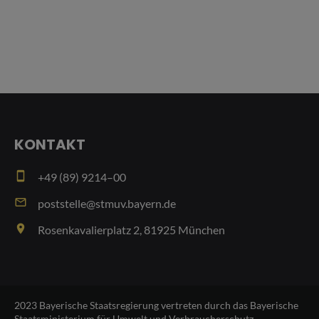
KONTAKT
smartphone
+49 (89) 9214–00
email
poststelle@stmuv.bayern.de
place
Rosenkavalierplatz 2, 81925 München
2023 Bayerische Staatsregierung vertreten durch das Bayerische
Staatsministerium für Umwelt und Verbraucherschutz - -