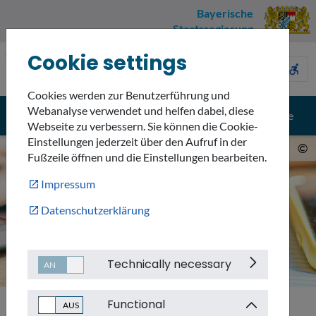
Bayerische
Staatsregierung
Cookie settings
Umweltnavigator
sign_language
description
accessible_forward
Bayern
Cookies werden zur Benutzerführung und
Webanalyse verwendet und helfen dabei, diese
menu
search
Menü
Suche
Webseite zu verbessern. Sie können die Cookie-
Einstellungen jederzeit über den Aufruf in der
©
Fußzeile öffnen und die Einstellungen bearbeiten.
Impressum
Datenschutzerklärung
Technically necessary
Functional
Barrierefreiheitserklaerung