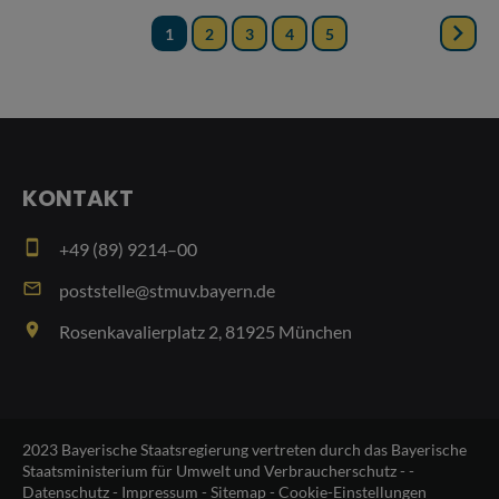
KONTAKT
smartphone
+49 (89) 9214–00
email
poststelle@stmuv.bayern.de
place
Rosenkavalierplatz 2, 81925 München
2023 Bayerische Staatsregierung vertreten durch das Bayerische
Staatsministerium für Umwelt und Verbraucherschutz - -
Datenschutz
-
Impressum
-
Sitemap
-
Cookie-Einstellungen