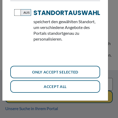
STANDORTAUSWAHL
SUCHE
speichert den gewählten Standort,
um verschiedene Angebote des
Portals standortgenau zu
Der Umweltnavigator durchsucht für Sie die offiziellen
personalisieren.
Webseiten der staatlichen Behörden und liefert diese nach
Kategorien aufbereitet zurück - zum schnellen, regional
verorteten und zielgenauen Finden relevanter Information.
ONLY ACCEPT SELECTED
ACCEPT ALL
SUCHEN
Unsere Suche in Ihrem Portal