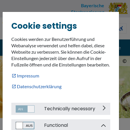
Bayerische
Staatsregierung
Cookie settings
Umweltnavigator
sign_language
description
accessible_forward
Bayern
Cookies werden zur Benutzerführung und
Webanalyse verwendet und helfen dabei, diese
menu
search
Menü
Suche
Webseite zu verbessern. Sie können die Cookie-
Einstellungen jederzeit über den Aufruf in der
©
Fußzeile öffnen und die Einstellungen bearbeiten.
Impressum
Datenschutzerklärung
Technically necessary
Functional
Suche
UVP