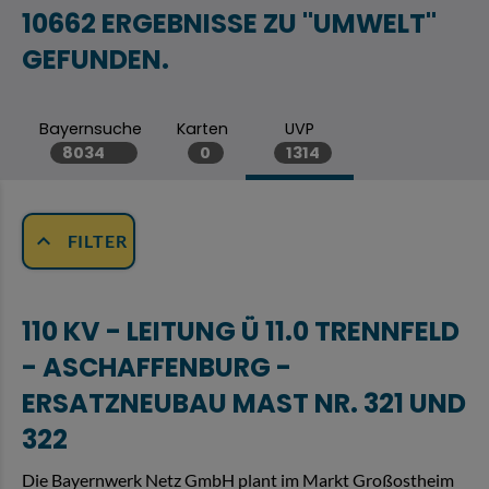
Bayernsuche
Karten
UVP
8034
0
1314
expand_more
FILTER